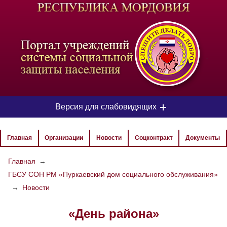
-
Версия для слабовидящих
ЦВЕТОВАЯ СХЕМА
Главная
Организации
Новости
Соцконтракт
Документы
Aa
Aa
Aa
Главная
→
ГБСУ СОН РМ «Пуркаевский дом социального обслуживания»
РАЗМЕР ТЕКСТА
→
Новости
Aa
Aa
Aa
«День района»
ИЗОБРАЖЕНИЯ