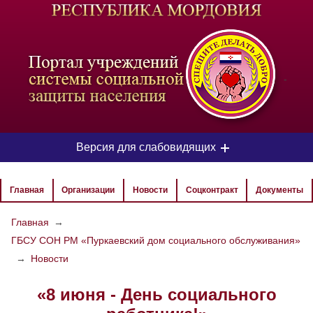
-
Версия для слабовидящих
ЦВЕТОВАЯ СХЕМА
Главная
Организации
Новости
Соцконтракт
Документы
Aa
Aa
Aa
Главная
→
ГБСУ СОН РМ «Пуркаевский дом социального обслуживания»
РАЗМЕР ТЕКСТА
→
Новости
Aa
Aa
Aa
«8 июня - День социального
ИЗОБРАЖЕНИЯ