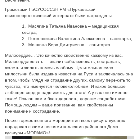
Грамотами ГБСУСОССЗН РМ «Пуркаевский
психоневрологический интернат» были награждены:
Масягина Татьяна Ивановна – медицинская
сестра;
Полковникова Валентина Алексеевна – санитарка;
Мошняга Вера Дмитриевна – санитарка.
Милосердие… Это качество свойственно каждому из вас.
Милосердствовать — значит соболезновать, сострадать,
жалеть и желать помочь слабому. Целительная сила
милостыни была издавна известна на Руси и заключалась она
в том, чтобы глядя на страдание других, самому пережить то
чувство, что именуется человеколюбием. И какое большое
любящее сердце надо иметь для этого! А у вас оно именно
такое! Поклон вам и благодарность, дорогие соцработники.
Помощь людям – ваше призвание, вам свойственны
понимание и сострадание.
После торжественного мероприятия всех присутствующих
порадовал своими песнями коллектив районного Дома
культуры «МОРАМО»!