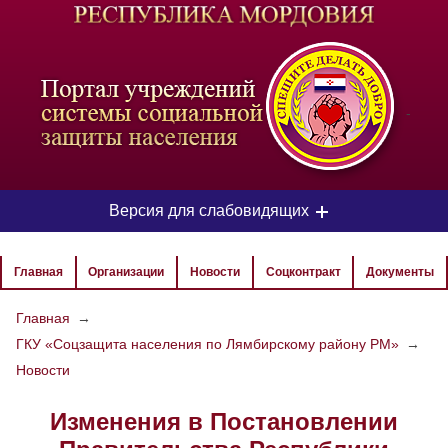
-
Версия для слабовидящих
ЦВЕТОВАЯ СХЕМА
Главная
Организации
Новости
Соцконтракт
Документы
Aa
Aa
Aa
Главная
→
ГКУ «Соцзащита населения по Лямбирскому району РМ»
→
РАЗМЕР ТЕКСТА
Новости
Aa
Aa
Aa
Изменения в Постановлении
ИЗОБРАЖЕНИЯ