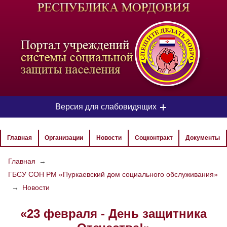
-
Версия для слабовидящих
ЦВЕТОВАЯ СХЕМА
Главная
Организации
Новости
Соцконтракт
Документы
Aa
Aa
Aa
Главная
→
ГБСУ СОН РМ «Пуркаевский дом социального обслуживания»
РАЗМЕР ТЕКСТА
→
Новости
Aa
Aa
Aa
«23 февраля - День защитника
ИЗОБРАЖЕНИЯ