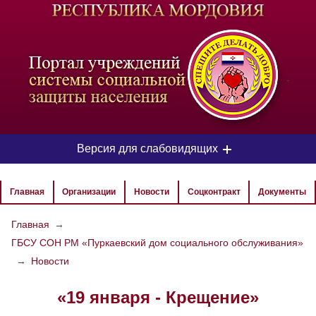
-
Версия для слабовидящих
ЦВЕТОВАЯ СХЕМА
Главная
Организации
Новости
Соцконтракт
Документы
Aa
Aa
Aa
Главная
→
ГБСУ СОН РМ «Пуркаевский дом социального обслуживания»
РАЗМЕР ТЕКСТА
→
Новости
Aa
Aa
Aa
«19 января - Крещение»
ИЗОБРАЖЕНИЯ