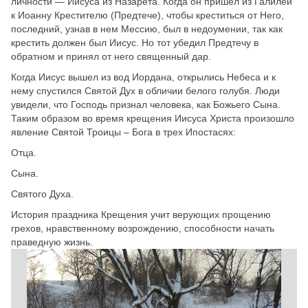
личности — Иисуса из Назарета. Когда он пришел из Галилеи
к Иоанну Крестителю (Предтече), чтобы креститься от Него,
последний, узнав в нем Мессию, был в недоумении, так как
крестить должен был Иисус. Но тот убедил Предтечу в
обратном и принял от него священный дар.
Когда Иисус вышел из вод Иордана, открылись Небеса и к
нему спустился Святой Дух в обличии белого голубя. Люди
увидели, что Господь признал человека, как Божьего Сына.
Таким образом во время крещения Иисуса Христа произошло
явление Святой Троицы – Бога в трех Ипостасях:
Отца.
Сына.
Святого Духа.
История праздника Крещения учит верующих прощению
грехов, нравственному возрождению, способности начать
праведную жизнь.