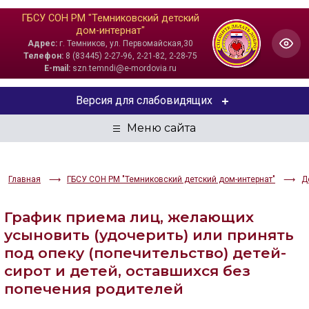
ГБСУ СОН РМ "Темниковский детский
дом-интернат"
Адрес:
г. Темников, ул. Первомайская,30
Телефон:
8 (83445) 2-27-96, 2-21-82, 2-28-75
E-mail:
szn.temndi@e-mordovia.ru
Версия для слабовидящих
ЦВЕТОВАЯ СХЕМА
Aa
Aa
Aa
Главная
ГБСУ СОН РМ "Темниковский детский дом-интернат"
Д
РАЗМЕР ТЕКСТА
График приема лиц, желающих
Aa
Aa
Aa
усыновить (удочерить) или принять
под опеку (попечительство) детей-
ИЗОБРАЖЕНИЯ
сирот и детей, оставшихся без
Скрыть
Ч/б
попечения родителей