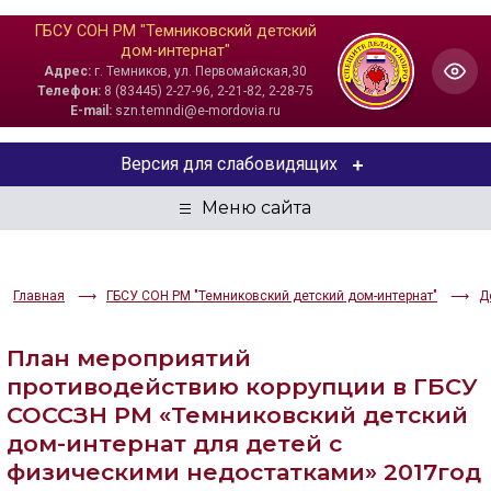
ГБСУ СОН РМ "Темниковский детский
дом-интернат"
Адрес:
г. Темников, ул. Первомайская,30
Телефон:
8 (83445) 2-27-96, 2-21-82, 2-28-75
E-mail:
szn.temndi@e-mordovia.ru
Версия для слабовидящих
ЦВЕТОВАЯ СХЕМА
Aa
Aa
Aa
Главная
ГБСУ СОН РМ "Темниковский детский дом-интернат"
Д
РАЗМЕР ТЕКСТА
План мероприятий
Aa
Aa
Aa
противодействию коррупции в ГБСУ
СОССЗН РМ «Темниковский детский
ИЗОБРАЖЕНИЯ
дом-интернат для детей с
Скрыть
Ч/б
физическими недостатками» 2017год