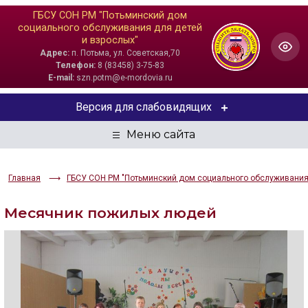
ГБСУ СОН РМ "Потьминский дом
социального обслуживания для детей
и взрослых"
Адрес:
п. Потьма, ул. Советская,70
Телефон:
8 (83458) 3-75-83
E-mail:
szn.potm@e-mordovia.ru
Версия для слабовидящих
ЦВЕТОВАЯ СХЕМА
Aa
Aa
Aa
Главная
ГБСУ СОН РМ "Потьминский дом социального обслуживания 
РАЗМЕР ТЕКСТА
Месячник пожилых людей
Aa
Aa
Aa
ИЗОБРАЖЕНИЯ
Скрыть
Ч/б