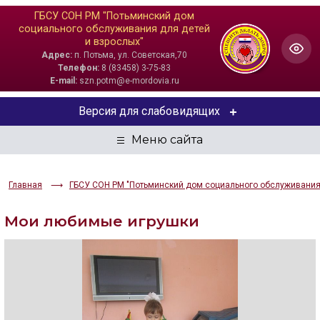
ГБСУ СОН РМ "Потьминский дом
социального обслуживания для детей
и взрослых"
Адрес:
п. Потьма, ул. Советская,70
Телефон:
8 (83458) 3-75-83
E-mail:
szn.potm@e-mordovia.ru
Версия для слабовидящих
ЦВЕТОВАЯ СХЕМА
Aa
Aa
Aa
Главная
ГБСУ СОН РМ "Потьминский дом социального обслуживания 
РАЗМЕР ТЕКСТА
Мои любимые игрушки
Aa
Aa
Aa
ИЗОБРАЖЕНИЯ
Скрыть
Ч/б