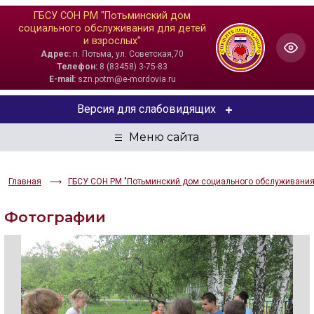
ГБСУ СОН РМ "Потьминский дом
социального обслуживания для детей
и взрослых"
Адрес:
п. Потьма, ул. Советская,70
Телефон:
8 (83458) 3-75-83
E-mail:
szn.potm@e-mordovia.ru
Версия для слабовидящих
ЦВЕТОВАЯ СХЕМА
Aa
Aa
Aa
Главная
ГБСУ СОН РМ "Потьминский дом социального обслуживания 
РАЗМЕР ТЕКСТА
Фотографии
Aa
Aa
Aa
ИЗОБРАЖЕНИЯ
Скрыть
Ч/б