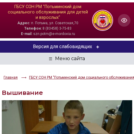
ГБСУ СОН РМ "Потьминский дом
социального обслуживания для детей
и взрослых"
Адрес:
п. Потьма, ул. Советская,70
Телефон:
8 (83458) 3-75-83
E-mail:
szn.potm@e-mordovia.ru
Версия для слабовидящих
ЦВЕТОВАЯ СХЕМА
Aa
Aa
Aa
Главная
ГБСУ СОН РМ "Потьминский дом социального обслуживания 
РАЗМЕР ТЕКСТА
Вышивание
Aa
Aa
Aa
ИЗОБРАЖЕНИЯ
Скрыть
Ч/б