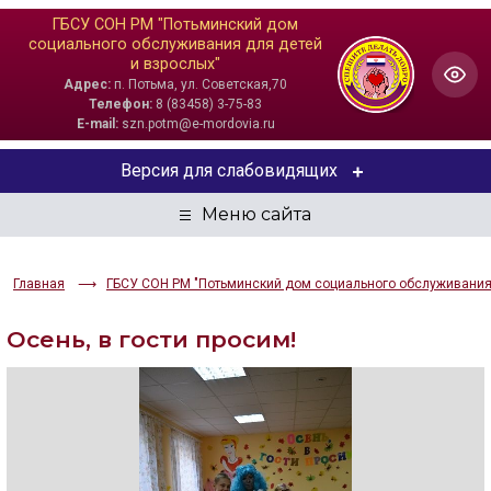
ГБСУ СОН РМ "Потьминский дом
социального обслуживания для детей
и взрослых"
Адрес:
п. Потьма, ул. Советская,70
Телефон:
8 (83458) 3-75-83
E-mail:
szn.potm@e-mordovia.ru
Версия для слабовидящих
ЦВЕТОВАЯ СХЕМА
Aa
Aa
Aa
Главная
ГБСУ СОН РМ "Потьминский дом социального обслуживания 
РАЗМЕР ТЕКСТА
Осень, в гости просим!
Aa
Aa
Aa
ИЗОБРАЖЕНИЯ
Скрыть
Ч/б