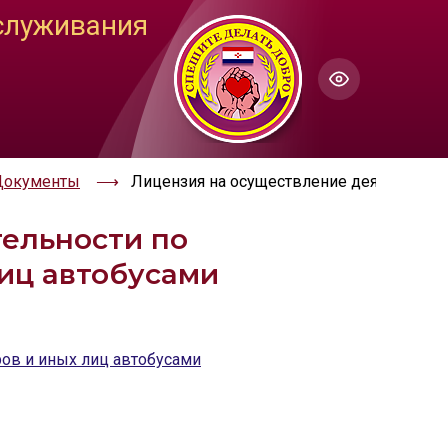
служивания
ГОЛОС
Настройки по умолчанию
ючить озвучивание
Документы
Лицензия на осуществление деятельност
ельности по
иц автобусами
ов и иных лиц автобусами