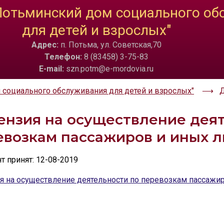
Потьминский дом социального об
ТА
ИЗОБРАЖЕНИЯ
для детей и взрослых"
a
Скрыть
Ч/б
🔊 Вкл
Адрес:
п. Потьма, ул. Советская,70
Телефон:
8 (83458) 3-75-83
E-mail:
szn.potm@e-mordovia.ru
социального обслуживания для детей и взрослых"
ензия на осуществление деят
евозкам пассажиров и иных л
 принят: 12-08-2019
я на осуществление деятельности по перевозкам пассажир