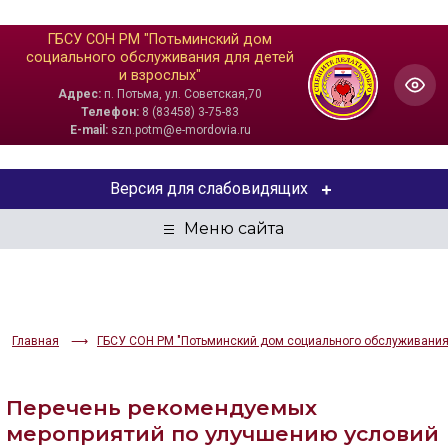
ГБСУ СОН РМ "Потьминский дом
социального обслуживания для детей
и взрослых"
Адрес:
п. Потьма, ул. Советская,70
Телефон:
8 (83458) 3-75-83
E-mail:
szn.potm@e-mordovia.ru
Версия для слабовидящих
ЦВЕТОВАЯ СХЕМА
Aa
Aa
Aa
РАЗМЕР ТЕКСТА
Главная
ГБСУ СОН РМ "Потьминский дом социального обслуживания 
Aa
Aa
Aa
Перечень рекомендуемых
ИЗОБРАЖЕНИЯ
мероприятий по улучшению условий