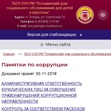
ГБСУ СОН РМ "Потьминский дом
социального обслуживания для детей
и взрослых"
Адрес:
п. Потьма, ул. Советская,70
Телефон:
8 (83458) 3-75-83
E-mail:
szn.potm@e-mordovia.ru
Версия для слабовидящих
ЦВЕТОВАЯ СХЕМА
Главная
ГБСУ СОН РМ "Потьминский дом социального обслуживания 
Aa
Aa
Aa
Памятки по коррупции
РАЗМЕР ТЕКСТА
Документ принят: 30-11-2018
Aa
Aa
Aa
АДМИНИСТРАТИВНАЯ ОТВЕТСТВЕННОСТЬ
ЮРИДИЧЕСКИХ ЛИЦ ЗА СОВЕРШЕНИЕ
ИЗОБРАЖЕНИЯ
ПРАВОНАРУШЕНИЙ КОРРУПЦИОННОЙ
Скрыть
Ч/б
НАПРАВЛЕННОСТИ
КОНТРОЛЬ ЗА СООТВЕТСТВИЕМ РАСХОДОВ