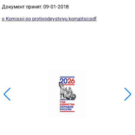
Скрыть
Ч/б
Документ принят: 09-01-2018
ГОЛОС
o Komissii po protivodeystviyu korruptsii.pdf
🔊 Включить озвучивание
Настройки по умолчанию
Настройки по умолчанию