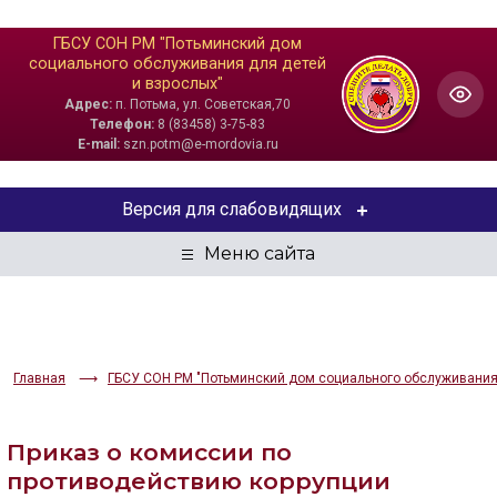
ГБСУ СОН РМ "Потьминский дом
социального обслуживания для детей
и взрослых"
Адрес:
п. Потьма, ул. Советская,70
Телефон:
8 (83458) 3-75-83
E-mail:
szn.potm@e-mordovia.ru
Версия для слабовидящих
ЦВЕТОВАЯ СХЕМА
Aa
Aa
Aa
РАЗМЕР ТЕКСТА
Главная
ГБСУ СОН РМ "Потьминский дом социального обслуживания 
Aa
Aa
Aa
Приказ о комиссии по
ИЗОБРАЖЕНИЯ
противодействию коррупции