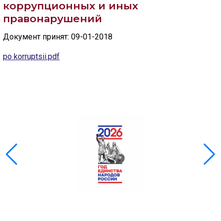
Скрыть
Ч/б
коррупционных и иных
правонарушений
ГОЛОС
Документ принят: 09-01-2018
🔊 Включить озвучивание
po korruptsii.pdf
Настройки по умолчанию
Настройки по умолчанию