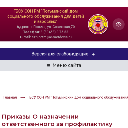
ГБСУ СОН РМ "Потьминский дом
социального обслуживания для детей
и взрослых"
Адрес:
п. Потьма, ул. Советская,70
Телефон:
8 (83458) 3-75-83
E-mail:
szn.potm@e-mordovia.ru
Версия для слабовидящих
ЦВЕТОВАЯ СХЕМА
Aa
Aa
Aa
РАЗМЕР ТЕКСТА
Главная
ГБСУ СОН РМ "Потьминский дом социального обслуживания 
Aa
Aa
Aa
Приказы О назначении
ИЗОБРАЖЕНИЯ
ответственного за профилактику