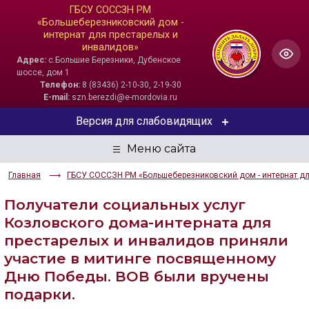
ГБСУ СОССЗН РМ
«Большеберезниковский дом -
интернат для престарелых и
инвалидов»
Адрес:
с.Большие Березники, Дубенское
шоссе, дом 1
Телефон:
8 (83436) 2-10-30, 2-19-30
E-mail:
szn.berezdi@e-mordovia.ru
Версия для слабовидящих
ЦВЕТОВАЯ СХЕМА
Главная
ГБСУ СОССЗН РМ «Большеберезниковский дом - интернат дл
Aa
Aa
Aa
Получатели социальных услуг
РАЗМЕР ТЕКСТА
Козловского дома-интерната для
престарелых и инвалидов приняли
Aa
Aa
Aa
участие в митинге посвященному
Дню Победы. ВОВ были вручены
ИЗОБРАЖЕНИЯ
подарки.
Скрыть
Ч/б