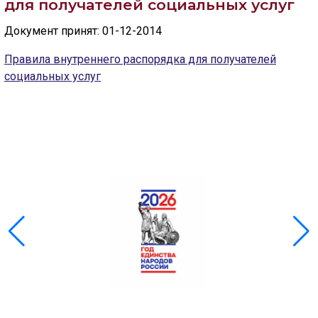
для получателей социальных услуг
Скрыть
Ч/б
Документ принят: 01-12-2014
Правила внутреннего распорядка для получателей
ГОЛОС
социальных услуг
🔊 Включить озвучивание
Настройки по умолчанию
Настройки по умолчанию