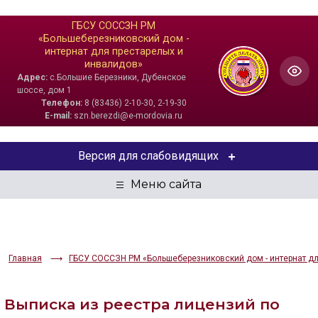
ГБСУ СОССЗН РМ
«Большеберезниковский дом -
интернат для престарелых и
инвалидов»
Адрес:
с.Большие Березники, Дубенское
шоссе, дом 1
Телефон:
8 (83436) 2-10-30, 2-19-30
E-mail:
szn.berezdi@e-mordovia.ru
Версия для слабовидящих
ЦВЕТОВАЯ СХЕМА
Aa
Aa
Aa
РАЗМЕР ТЕКСТА
Главная
ГБСУ СОССЗН РМ «Большеберезниковский дом - интернат дл
Aa
Aa
Aa
Выписка из реестра лицензий по
ИЗОБРАЖЕНИЯ