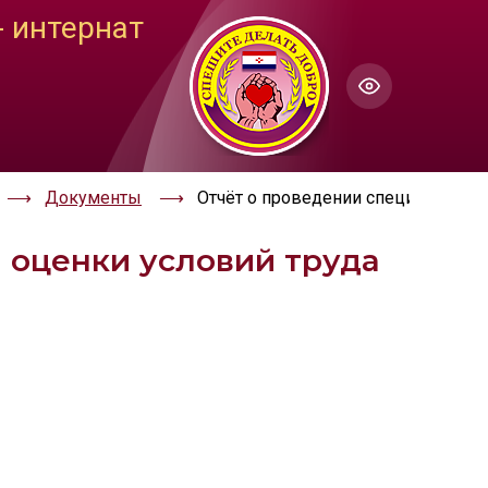
 интернат
ГОЛОС
Настройки по умолчанию
ючить озвучивание
Документы
Отчёт о проведении специальной о
 оценки условий труда