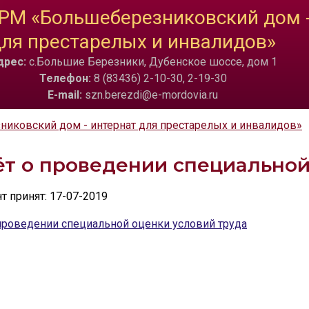
РМ «Большеберезниковский дом -
ТА
ИЗОБРАЖЕНИЯ
ля престарелых и инвалидов»
a
Скрыть
Ч/б
🔊 Вкл
дрес:
с.Большие Березники, Дубенское шоссе, дом 1
Телефон:
8 (83436) 2-10-30, 2-19-30
E-mail:
szn.berezdi@e-mordovia.ru
ковский дом - интернат для престарелых и инвалидов»
ёт о проведении специальной
 принят: 17-07-2019
 проведении специальной оценки условий труда