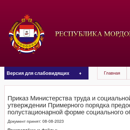
Версия для слабовидящих
Главная
ЦВЕТОВАЯ СХЕМА
Aa
Aa
Aa
Приказ Министерства труда и социальной
утверждении Примерного порядка предо
РАЗМЕР ТЕКСТА
полустационарной форме социального о
Aa
Aa
Aa
Документ принят: 08-08-2023
ИЗОБРАЖЕНИЯ
Прикреплённые файлы: